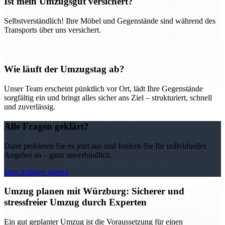
Ist mein Umzugsgut versichert?
Selbstverständlich! Ihre Möbel und Gegenstände sind während des
Transports über uns versichert.
Wie läuft der Umzugstag ab?
Unser Team erscheint pünktlich vor Ort, lädt Ihre Gegenstände
sorgfältig ein und bringt alles sicher ans Ziel – strukturiert, schnell
und zuverlässig.
Alle Fragen geklärt?
Dann probieren Sie es jetzt aus und fordern Sie Ihr individuelles
Angebot an – ganz unverbindlich.
Jetzt Anfrage starten
Umzug planen mit Würzburg: Sicherer und
stressfreier Umzug durch Experten
Ein gut geplanter Umzug ist die Voraussetzung für einen