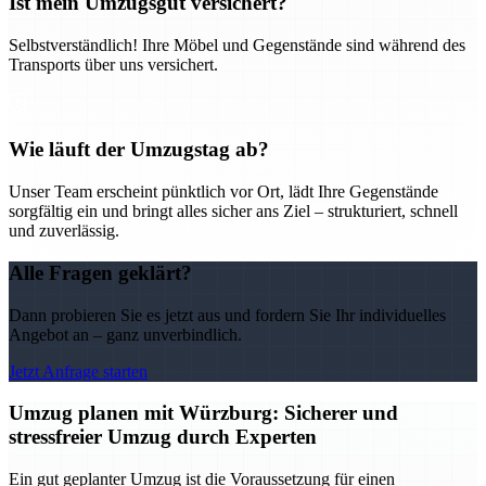
Ist mein Umzugsgut versichert?
Selbstverständlich! Ihre Möbel und Gegenstände sind während des
Transports über uns versichert.
Wie läuft der Umzugstag ab?
Unser Team erscheint pünktlich vor Ort, lädt Ihre Gegenstände
sorgfältig ein und bringt alles sicher ans Ziel – strukturiert, schnell
und zuverlässig.
Alle Fragen geklärt?
Dann probieren Sie es jetzt aus und fordern Sie Ihr individuelles
Angebot an – ganz unverbindlich.
Jetzt Anfrage starten
Umzug planen mit Würzburg: Sicherer und
stressfreier Umzug durch Experten
Ein gut geplanter Umzug ist die Voraussetzung für einen