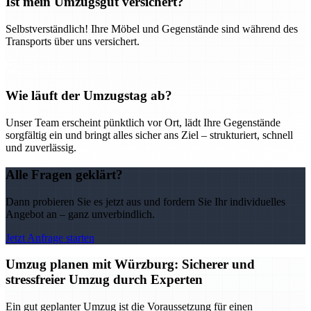
Ist mein Umzugsgut versichert?
Selbstverständlich! Ihre Möbel und Gegenstände sind während des
Transports über uns versichert.
Wie läuft der Umzugstag ab?
Unser Team erscheint pünktlich vor Ort, lädt Ihre Gegenstände
sorgfältig ein und bringt alles sicher ans Ziel – strukturiert, schnell
und zuverlässig.
Alle Fragen geklärt?
Dann probieren Sie es jetzt aus und fordern Sie Ihr individuelles
Angebot an – ganz unverbindlich.
Jetzt Anfrage starten
Umzug planen mit Würzburg: Sicherer und
stressfreier Umzug durch Experten
Ein gut geplanter Umzug ist die Voraussetzung für einen