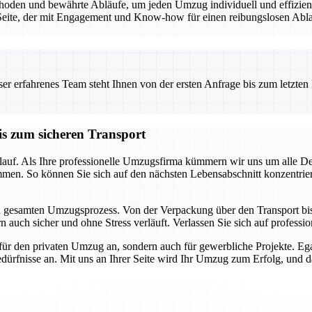
den und bewährte Abläufe, um jeden Umzug individuell und effizient 
eite, der mit Engagement und Know-how für einen reibungslosen Ablauf
 erfahrenes Team steht Ihnen von der ersten Anfrage bis zum letzten Ka
is zum sicheren Transport
auf. Als Ihre professionelle Umzugsfirma kümmern wir uns um alle Detai
mmen. So können Sie sich auf den nächsten Lebensabschnitt konzentrie
en gesamten Umzugsprozess. Von der Verpackung über den Transport bis h
 auch sicher und ohne Stress verläuft. Verlassen Sie sich auf profession
für den privaten Umzug an, sondern auch für gewerbliche Projekte. E
dürfnisse an. Mit uns an Ihrer Seite wird Ihr Umzug zum Erfolg, und das