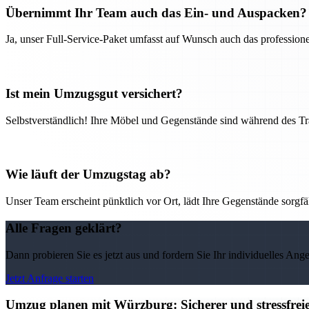
Übernimmt Ihr Team auch das Ein- und Auspacken?
Ja, unser Full-Service-Paket umfasst auf Wunsch auch das professio
Ist mein Umzugsgut versichert?
Selbstverständlich! Ihre Möbel und Gegenstände sind während des Tra
Wie läuft der Umzugstag ab?
Unser Team erscheint pünktlich vor Ort, lädt Ihre Gegenstände sorgfälti
Alle Fragen geklärt?
Dann probieren Sie es jetzt aus und fordern Sie Ihr individuelles Ang
Jetzt Anfrage starten
Umzug planen mit Würzburg: Sicherer und stressfre