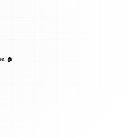
ten. 🏠