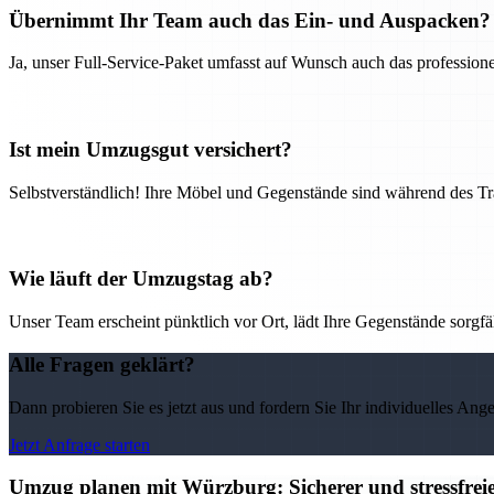
Übernimmt Ihr Team auch das Ein- und Auspacken?
Ja, unser Full-Service-Paket umfasst auf Wunsch auch das professio
Ist mein Umzugsgut versichert?
Selbstverständlich! Ihre Möbel und Gegenstände sind während des Tra
Wie läuft der Umzugstag ab?
Unser Team erscheint pünktlich vor Ort, lädt Ihre Gegenstände sorgfälti
Alle Fragen geklärt?
Dann probieren Sie es jetzt aus und fordern Sie Ihr individuelles Ang
Jetzt Anfrage starten
Umzug planen mit Würzburg: Sicherer und stressfre