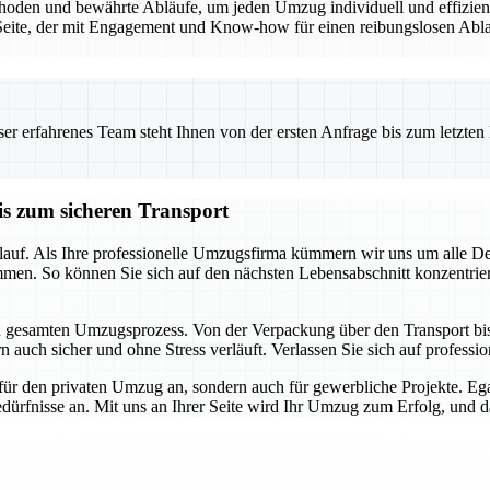
den und bewährte Abläufe, um jeden Umzug individuell und effizient 
eite, der mit Engagement und Know-how für einen reibungslosen Ablauf
 erfahrenes Team steht Ihnen von der ersten Anfrage bis zum letzten Ka
is zum sicheren Transport
auf. Als Ihre professionelle Umzugsfirma kümmern wir uns um alle Detai
mmen. So können Sie sich auf den nächsten Lebensabschnitt konzentrie
en gesamten Umzugsprozess. Von der Verpackung über den Transport bis h
 auch sicher und ohne Stress verläuft. Verlassen Sie sich auf profession
für den privaten Umzug an, sondern auch für gewerbliche Projekte. E
dürfnisse an. Mit uns an Ihrer Seite wird Ihr Umzug zum Erfolg, und das