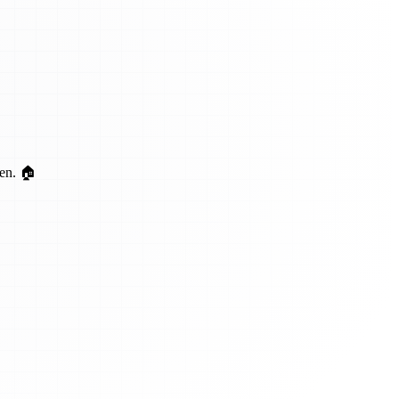
ten. 🏠