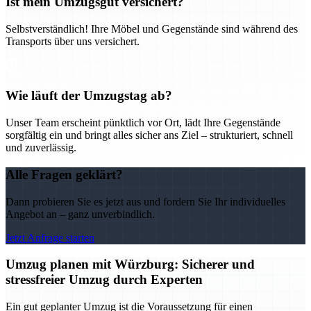
Ist mein Umzugsgut versichert?
Selbstverständlich! Ihre Möbel und Gegenstände sind während des
Transports über uns versichert.
Wie läuft der Umzugstag ab?
Unser Team erscheint pünktlich vor Ort, lädt Ihre Gegenstände
sorgfältig ein und bringt alles sicher ans Ziel – strukturiert, schnell
und zuverlässig.
Alle Fragen geklärt?
Dann probieren Sie es jetzt aus und fordern Sie Ihr individuelles
Angebot an – ganz unverbindlich.
Jetzt Anfrage starten
Umzug planen mit Würzburg: Sicherer und
stressfreier Umzug durch Experten
Ein gut geplanter Umzug ist die Voraussetzung für einen