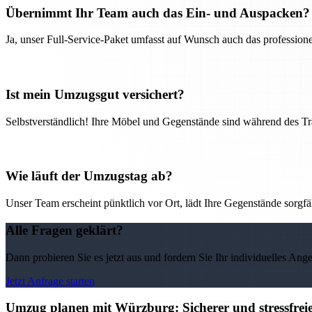
Übernimmt Ihr Team auch das Ein- und Auspacken?
Ja, unser Full-Service-Paket umfasst auf Wunsch auch das professio
Ist mein Umzugsgut versichert?
Selbstverständlich! Ihre Möbel und Gegenstände sind während des Tra
Wie läuft der Umzugstag ab?
Unser Team erscheint pünktlich vor Ort, lädt Ihre Gegenstände sorgfälti
Alle Fragen geklärt?
Dann probieren Sie es jetzt aus und fordern Sie Ihr individuelles Ang
Jetzt Anfrage starten
Umzug planen mit Würzburg: Sicherer und stressfre