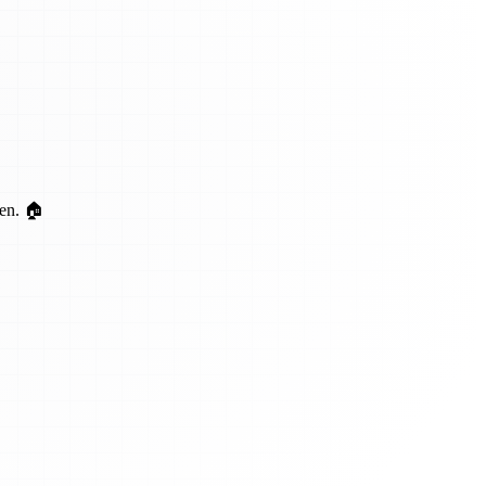
ten. 🏠