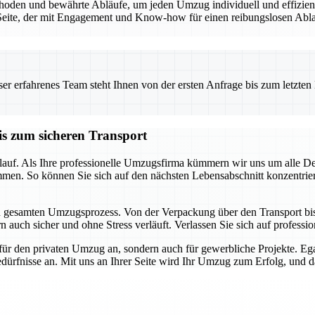
den und bewährte Abläufe, um jeden Umzug individuell und effizient 
eite, der mit Engagement und Know-how für einen reibungslosen Ablauf
 erfahrenes Team steht Ihnen von der ersten Anfrage bis zum letzten Ka
is zum sicheren Transport
auf. Als Ihre professionelle Umzugsfirma kümmern wir uns um alle Detai
mmen. So können Sie sich auf den nächsten Lebensabschnitt konzentrie
en gesamten Umzugsprozess. Von der Verpackung über den Transport bis h
 auch sicher und ohne Stress verläuft. Verlassen Sie sich auf profession
für den privaten Umzug an, sondern auch für gewerbliche Projekte. E
dürfnisse an. Mit uns an Ihrer Seite wird Ihr Umzug zum Erfolg, und das