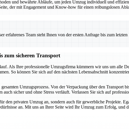
den und bewährte Abläufe, um jeden Umzug individuell und effizient 
eite, der mit Engagement und Know-how für einen reibungslosen Ablauf
 erfahrenes Team steht Ihnen von der ersten Anfrage bis zum letzten Ka
is zum sicheren Transport
auf. Als Ihre professionelle Umzugsfirma kümmern wir uns um alle Detai
mmen. So können Sie sich auf den nächsten Lebensabschnitt konzentrie
en gesamten Umzugsprozess. Von der Verpackung über den Transport bis h
 auch sicher und ohne Stress verläuft. Verlassen Sie sich auf profession
für den privaten Umzug an, sondern auch für gewerbliche Projekte. E
dürfnisse an. Mit uns an Ihrer Seite wird Ihr Umzug zum Erfolg, und das