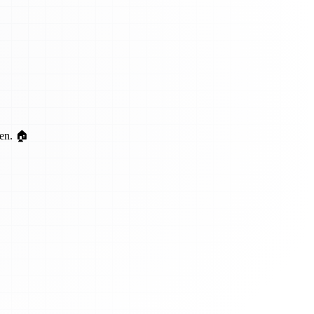
ten. 🏠