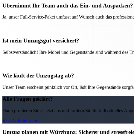
Übernimmt Ihr Team auch das Ein- und Auspacken?
Ja, unser Full-Service-Paket umfasst auf Wunsch auch das professio
Ist mein Umzugsgut versichert?
Selbstverständlich! Ihre Möbel und Gegenstände sind während des Tra
Wie läuft der Umzugstag ab?
Unser Team erscheint pünktlich vor Ort, lädt Ihre Gegenstände sorgfälti
Alle Fragen geklärt?
Dann probieren Sie es jetzt aus und fordern Sie Ihr individuelles Ang
Jetzt Anfrage starten
Umzug planen mit Würzburg: Sicherer und stressfre