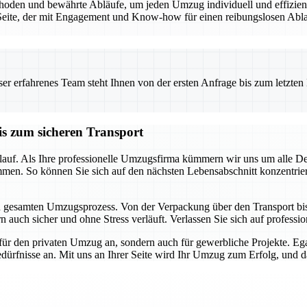
den und bewährte Abläufe, um jeden Umzug individuell und effizient 
eite, der mit Engagement und Know-how für einen reibungslosen Ablauf
 erfahrenes Team steht Ihnen von der ersten Anfrage bis zum letzten Ka
is zum sicheren Transport
auf. Als Ihre professionelle Umzugsfirma kümmern wir uns um alle Detai
mmen. So können Sie sich auf den nächsten Lebensabschnitt konzentrie
en gesamten Umzugsprozess. Von der Verpackung über den Transport bis h
 auch sicher und ohne Stress verläuft. Verlassen Sie sich auf profession
für den privaten Umzug an, sondern auch für gewerbliche Projekte. E
dürfnisse an. Mit uns an Ihrer Seite wird Ihr Umzug zum Erfolg, und das