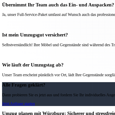
Übernimmt Ihr Team auch das Ein- und Auspacken?
Ja, unser Full-Service-Paket umfasst auf Wunsch auch das professio
Ist mein Umzugsgut versichert?
Selbstverständlich! Ihre Möbel und Gegenstände sind während des Tra
Wie läuft der Umzugstag ab?
Unser Team erscheint pünktlich vor Ort, lädt Ihre Gegenstände sorgfälti
Alle Fragen geklärt?
Dann probieren Sie es jetzt aus und fordern Sie Ihr individuelles Ang
Jetzt Anfrage starten
Umzug planen mit Würzburg: Sicherer und stressfre