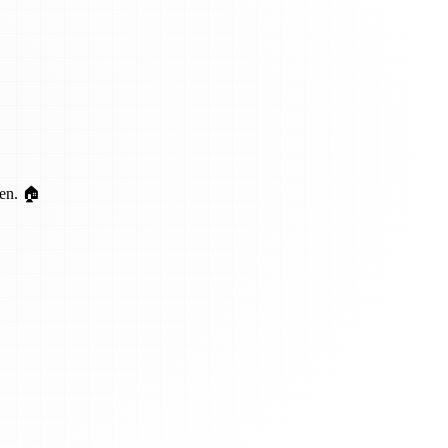
ten. 🏠