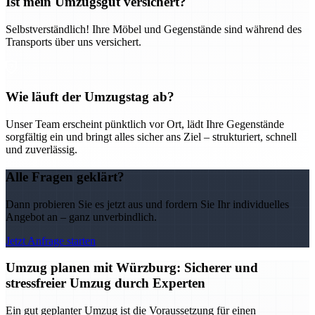
Ist mein Umzugsgut versichert?
Selbstverständlich! Ihre Möbel und Gegenstände sind während des
Transports über uns versichert.
Wie läuft der Umzugstag ab?
Unser Team erscheint pünktlich vor Ort, lädt Ihre Gegenstände
sorgfältig ein und bringt alles sicher ans Ziel – strukturiert, schnell
und zuverlässig.
Alle Fragen geklärt?
Dann probieren Sie es jetzt aus und fordern Sie Ihr individuelles
Angebot an – ganz unverbindlich.
Jetzt Anfrage starten
Umzug planen mit Würzburg: Sicherer und
stressfreier Umzug durch Experten
Ein gut geplanter Umzug ist die Voraussetzung für einen