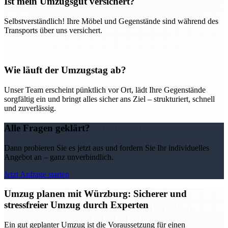
Ist mein Umzugsgut versichert?
Selbstverständlich! Ihre Möbel und Gegenstände sind während des
Transports über uns versichert.
Wie läuft der Umzugstag ab?
Unser Team erscheint pünktlich vor Ort, lädt Ihre Gegenstände
sorgfältig ein und bringt alles sicher ans Ziel – strukturiert, schnell
und zuverlässig.
Alle Fragen geklärt?
Dann probieren Sie es jetzt aus und fordern Sie Ihr individuelles
Angebot an – ganz unverbindlich.
Jetzt Anfrage starten
Umzug planen mit Würzburg: Sicherer und
stressfreier Umzug durch Experten
Ein gut geplanter Umzug ist die Voraussetzung für einen