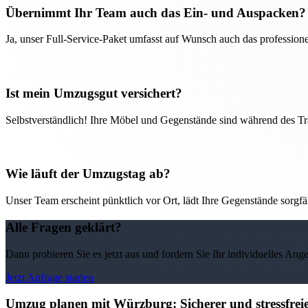
Übernimmt Ihr Team auch das Ein- und Auspacken?
Ja, unser Full-Service-Paket umfasst auf Wunsch auch das professio
Ist mein Umzugsgut versichert?
Selbstverständlich! Ihre Möbel und Gegenstände sind während des Tra
Wie läuft der Umzugstag ab?
Unser Team erscheint pünktlich vor Ort, lädt Ihre Gegenstände sorgfälti
Alle Fragen geklärt?
Dann probieren Sie es jetzt aus und fordern Sie Ihr individuelles Ang
Jetzt Anfrage starten
Umzug planen mit Würzburg: Sicherer und stressfre