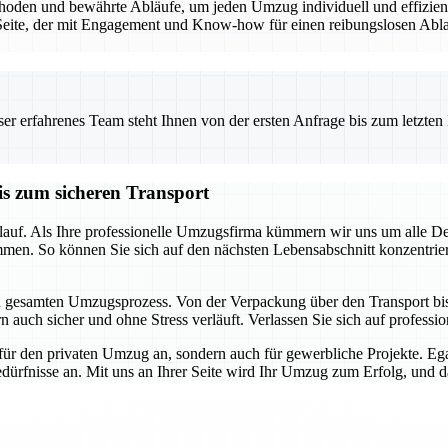
den und bewährte Abläufe, um jeden Umzug individuell und effizient 
eite, der mit Engagement und Know-how für einen reibungslosen Ablauf
 erfahrenes Team steht Ihnen von der ersten Anfrage bis zum letzten Ka
is zum sicheren Transport
auf. Als Ihre professionelle Umzugsfirma kümmern wir uns um alle Detai
mmen. So können Sie sich auf den nächsten Lebensabschnitt konzentrie
en gesamten Umzugsprozess. Von der Verpackung über den Transport bis h
 auch sicher und ohne Stress verläuft. Verlassen Sie sich auf profession
für den privaten Umzug an, sondern auch für gewerbliche Projekte. E
dürfnisse an. Mit uns an Ihrer Seite wird Ihr Umzug zum Erfolg, und das