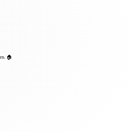
ten. 🏠