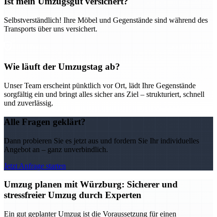
Ist mein Umzugsgut versichert?
Selbstverständlich! Ihre Möbel und Gegenstände sind während des
Transports über uns versichert.
Wie läuft der Umzugstag ab?
Unser Team erscheint pünktlich vor Ort, lädt Ihre Gegenstände
sorgfältig ein und bringt alles sicher ans Ziel – strukturiert, schnell
und zuverlässig.
Alle Fragen geklärt?
Dann probieren Sie es jetzt aus und fordern Sie Ihr individuelles
Angebot an – ganz unverbindlich.
Jetzt Anfrage starten
Umzug planen mit Würzburg: Sicherer und
stressfreier Umzug durch Experten
Ein gut geplanter Umzug ist die Voraussetzung für einen