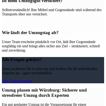
Ist mein Umzugsgut versichert?
Selbstverständlich! Ihre Möbel und Gegenstände sind während des
Transports über uns versichert.
Wie läuft der Umzugstag ab?
Unser Team erscheint pünktlich vor Ort, lädt Ihre Gegenstände
sorgfältig ein und bringt alles sicher ans Ziel – strukturiert, schnell
und zuverlässig.
Alle Fragen geklärt?
Dann probieren Sie es jetzt aus und fordern Sie Ihr individuelles
Angebot an – ganz unverbindlich.
Jetzt Anfrage starten
Umzug planen mit Würzburg: Sicherer und
stressfreier Umzug durch Experten
Ein gut geplanter Umzug ist die Voraussetzung für einen