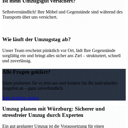
Ist mein Umzugsgut versichert?
Selbstverständlich! Ihre Möbel und Gegenstände sind während des
Transports über uns versichert.
Wie läuft der Umzugstag ab?
Unser Team erscheint pünktlich vor Ort, lädt Ihre Gegenstände
sorgfältig ein und bringt alles sicher ans Ziel – strukturiert, schnell
und zuverlässig.
Alle Fragen geklärt?
Dann probieren Sie es jetzt aus und fordern Sie Ihr individuelles
Angebot an – ganz unverbindlich.
Jetzt Anfrage starten
Umzug planen mit Würzburg: Sicherer und
stressfreier Umzug durch Experten
Ein gut geplanter Umzug ist die Voraussetzung für einen