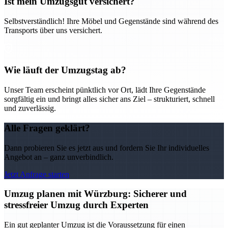
Ist mein Umzugsgut versichert?
Selbstverständlich! Ihre Möbel und Gegenstände sind während des
Transports über uns versichert.
Wie läuft der Umzugstag ab?
Unser Team erscheint pünktlich vor Ort, lädt Ihre Gegenstände
sorgfältig ein und bringt alles sicher ans Ziel – strukturiert, schnell
und zuverlässig.
Alle Fragen geklärt?
Dann probieren Sie es jetzt aus und fordern Sie Ihr individuelles
Angebot an – ganz unverbindlich.
Jetzt Anfrage starten
Umzug planen mit Würzburg: Sicherer und
stressfreier Umzug durch Experten
Ein gut geplanter Umzug ist die Voraussetzung für einen