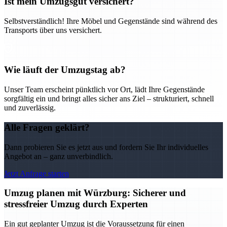
Ist mein Umzugsgut versichert?
Selbstverständlich! Ihre Möbel und Gegenstände sind während des
Transports über uns versichert.
Wie läuft der Umzugstag ab?
Unser Team erscheint pünktlich vor Ort, lädt Ihre Gegenstände
sorgfältig ein und bringt alles sicher ans Ziel – strukturiert, schnell
und zuverlässig.
Alle Fragen geklärt?
Dann probieren Sie es jetzt aus und fordern Sie Ihr individuelles
Angebot an – ganz unverbindlich.
Jetzt Anfrage starten
Umzug planen mit Würzburg: Sicherer und
stressfreier Umzug durch Experten
Ein gut geplanter Umzug ist die Voraussetzung für einen