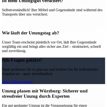
Ist mein Umzugsgut versichert?
Selbstverständlich! Ihre Möbel und Gegenstände sind während des
Transports über uns versichert.
Wie läuft der Umzugstag ab?
Unser Team erscheint pünktlich vor Ort, lädt Ihre Gegenstände
sorgfältig ein und bringt alles sicher ans Ziel – strukturiert, schnell
und zuverlässig.
Alle Fragen geklärt?
Dann probieren Sie es jetzt aus und fordern Sie Ihr individuelles
Angebot an – ganz unverbindlich.
Jetzt Anfrage starten
Umzug planen mit Würzburg: Sicherer und
stressfreier Umzug durch Experten
Ein gut geplanter Umzug ist die Voraussetzung für einen