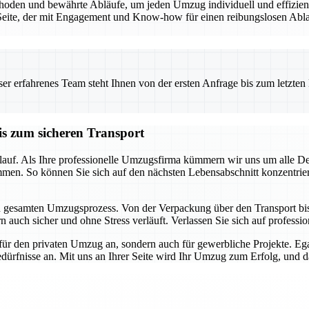
den und bewährte Abläufe, um jeden Umzug individuell und effizient 
eite, der mit Engagement und Know-how für einen reibungslosen Ablauf
 erfahrenes Team steht Ihnen von der ersten Anfrage bis zum letzten Ka
is zum sicheren Transport
auf. Als Ihre professionelle Umzugsfirma kümmern wir uns um alle Detai
mmen. So können Sie sich auf den nächsten Lebensabschnitt konzentrie
en gesamten Umzugsprozess. Von der Verpackung über den Transport bis h
 auch sicher und ohne Stress verläuft. Verlassen Sie sich auf profession
für den privaten Umzug an, sondern auch für gewerbliche Projekte. E
dürfnisse an. Mit uns an Ihrer Seite wird Ihr Umzug zum Erfolg, und das