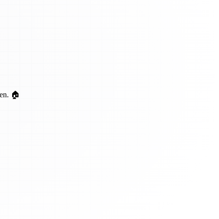
ten. 🏠