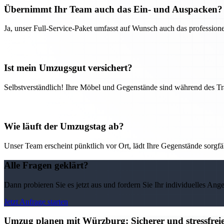
Übernimmt Ihr Team auch das Ein- und Auspacken?
Ja, unser Full-Service-Paket umfasst auf Wunsch auch das professio
Ist mein Umzugsgut versichert?
Selbstverständlich! Ihre Möbel und Gegenstände sind während des Tra
Wie läuft der Umzugstag ab?
Unser Team erscheint pünktlich vor Ort, lädt Ihre Gegenstände sorgfälti
Alle Fragen geklärt?
Dann probieren Sie es jetzt aus und fordern Sie Ihr individuelles Ang
Jetzt Anfrage starten
Umzug planen mit Würzburg: Sicherer und stressfre