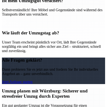
Ist mein Umzugsgut versichert?
Selbstverständlich! Ihre Möbel und Gegenstände sind während des
Transports über uns versichert.
Wie läuft der Umzugstag ab?
Unser Team erscheint pünktlich vor Ort, lädt Ihre Gegenstände
sorgfältig ein und bringt alles sicher ans Ziel – strukturiert, schnell
und zuverlässig.
Alle Fragen geklärt?
Dann probieren Sie es jetzt aus und fordern Sie Ihr individuelles
Angebot an – ganz unverbindlich.
Jetzt Anfrage starten
Umzug planen mit Würzburg: Sicherer und
stressfreier Umzug durch Experten
Ein gut geplanter Umzug ist die Voraussetzung für einen