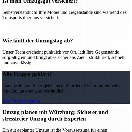
Ist mein Umzugsgut versichert?
Selbstverständlich! Ihre Möbel und Gegenstände sind während des
Transports über uns versichert.
Wie läuft der Umzugstag ab?
Unser Team erscheint pünktlich vor Ort, lädt Ihre Gegenstände
sorgfältig ein und bringt alles sicher ans Ziel – strukturiert, schnell
und zuverlässig.
Alle Fragen geklärt?
Dann probieren Sie es jetzt aus und fordern Sie Ihr individuelles
Angebot an – ganz unverbindlich.
Jetzt Anfrage starten
Umzug planen mit Würzburg: Sicherer und
stressfreier Umzug durch Experten
Ein gut geplanter Umzug ist die Voraussetzung für einen