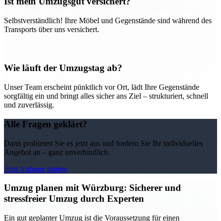
Ist mein Umzugsgut versichert?
Selbstverständlich! Ihre Möbel und Gegenstände sind während des
Transports über uns versichert.
Wie läuft der Umzugstag ab?
Unser Team erscheint pünktlich vor Ort, lädt Ihre Gegenstände
sorgfältig ein und bringt alles sicher ans Ziel – strukturiert, schnell
und zuverlässig.
Alle Fragen geklärt?
Dann probieren Sie es jetzt aus und fordern Sie Ihr individuelles
Angebot an – ganz unverbindlich.
Jetzt Anfrage starten
Umzug planen mit Würzburg: Sicherer und
stressfreier Umzug durch Experten
Ein gut geplanter Umzug ist die Voraussetzung für einen