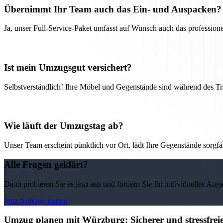
Übernimmt Ihr Team auch das Ein- und Auspacken?
Ja, unser Full-Service-Paket umfasst auf Wunsch auch das professio
Ist mein Umzugsgut versichert?
Selbstverständlich! Ihre Möbel und Gegenstände sind während des Tra
Wie läuft der Umzugstag ab?
Unser Team erscheint pünktlich vor Ort, lädt Ihre Gegenstände sorgfälti
Alle Fragen geklärt?
Dann probieren Sie es jetzt aus und fordern Sie Ihr individuelles Ang
Jetzt Anfrage starten
Umzug planen mit Würzburg: Sicherer und stressfre