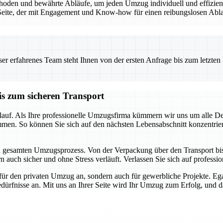
den und bewährte Abläufe, um jeden Umzug individuell und effizient 
eite, der mit Engagement und Know-how für einen reibungslosen Ablauf
 erfahrenes Team steht Ihnen von der ersten Anfrage bis zum letzten Ka
is zum sicheren Transport
auf. Als Ihre professionelle Umzugsfirma kümmern wir uns um alle Detai
mmen. So können Sie sich auf den nächsten Lebensabschnitt konzentrie
en gesamten Umzugsprozess. Von der Verpackung über den Transport bis h
 auch sicher und ohne Stress verläuft. Verlassen Sie sich auf profession
für den privaten Umzug an, sondern auch für gewerbliche Projekte. E
dürfnisse an. Mit uns an Ihrer Seite wird Ihr Umzug zum Erfolg, und das