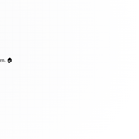
ten. 🏠