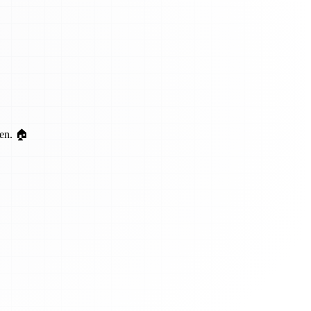
ten. 🏠