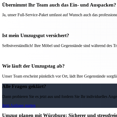
Übernimmt Ihr Team auch das Ein- und Auspacken?
Ja, unser Full-Service-Paket umfasst auf Wunsch auch das professio
Ist mein Umzugsgut versichert?
Selbstverständlich! Ihre Möbel und Gegenstände sind während des Tra
Wie läuft der Umzugstag ab?
Unser Team erscheint pünktlich vor Ort, lädt Ihre Gegenstände sorgfälti
Alle Fragen geklärt?
Dann probieren Sie es jetzt aus und fordern Sie Ihr individuelles Ang
Jetzt Anfrage starten
Umzug planen mit Würzburg: Sicherer und stressfre