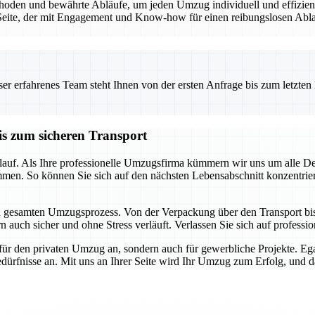
den und bewährte Abläufe, um jeden Umzug individuell und effizient 
eite, der mit Engagement und Know-how für einen reibungslosen Ablauf
 erfahrenes Team steht Ihnen von der ersten Anfrage bis zum letzten Ka
is zum sicheren Transport
auf. Als Ihre professionelle Umzugsfirma kümmern wir uns um alle Detai
mmen. So können Sie sich auf den nächsten Lebensabschnitt konzentrie
en gesamten Umzugsprozess. Von der Verpackung über den Transport bis h
 auch sicher und ohne Stress verläuft. Verlassen Sie sich auf profession
für den privaten Umzug an, sondern auch für gewerbliche Projekte. E
dürfnisse an. Mit uns an Ihrer Seite wird Ihr Umzug zum Erfolg, und das