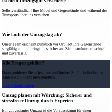
Ist mein Umzugsgut versichert?
Selbstverständlich! Ihre Möbel und Gegenstände sind während des
Transports über uns versichert.
Wie läuft der Umzugstag ab?
Unser Team erscheint pünktlich vor Ort, lädt Ihre Gegenstände
sorgfältig ein und bringt alles sicher ans Ziel – strukturiert, schnell
und zuverlässig.
Alle Fragen geklärt?
Dann probieren Sie es jetzt aus und fordern Sie Ihr individuelles
Angebot an – ganz unverbindlich.
Jetzt Anfrage starten
Umzug planen mit Würzburg: Sicherer und
stressfreier Umzug durch Experten
Ein gut geplanter Umzug ist die Voraussetzung für einen