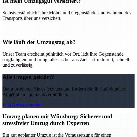
Ist mein Umzugsgut versichert?
Selbstverständlich! Ihre Möbel und Gegenstände sind während des
Transports über uns versichert.
Wie läuft der Umzugstag ab?
Unser Team erscheint pünktlich vor Ort, lädt Ihre Gegenstände
sorgfältig ein und bringt alles sicher ans Ziel – strukturiert, schnell
und zuverlässig.
Alle Fragen geklärt?
Dann probieren Sie es jetzt aus und fordern Sie Ihr individuelles
Angebot an – ganz unverbindlich.
Jetzt Anfrage starten
Umzug planen mit Würzburg: Sicherer und
stressfreier Umzug durch Experten
Ein gut geplanter Umzug ist die Voraussetzung für einen