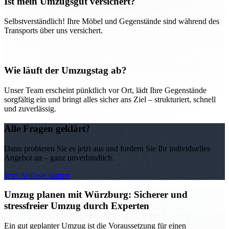
Ist mein Umzugsgut versichert?
Selbstverständlich! Ihre Möbel und Gegenstände sind während des
Transports über uns versichert.
Wie läuft der Umzugstag ab?
Unser Team erscheint pünktlich vor Ort, lädt Ihre Gegenstände
sorgfältig ein und bringt alles sicher ans Ziel – strukturiert, schnell
und zuverlässig.
Alle Fragen geklärt?
Dann probieren Sie es jetzt aus und fordern Sie Ihr individuelles
Angebot an – ganz unverbindlich.
Jetzt Anfrage starten
Umzug planen mit Würzburg: Sicherer und
stressfreier Umzug durch Experten
Ein gut geplanter Umzug ist die Voraussetzung für einen