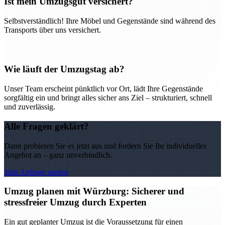
Ist mein Umzugsgut versichert?
Selbstverständlich! Ihre Möbel und Gegenstände sind während des
Transports über uns versichert.
Wie läuft der Umzugstag ab?
Unser Team erscheint pünktlich vor Ort, lädt Ihre Gegenstände
sorgfältig ein und bringt alles sicher ans Ziel – strukturiert, schnell
und zuverlässig.
Alle Fragen geklärt?
Dann probieren Sie es jetzt aus und fordern Sie Ihr individuelles
Angebot an – ganz unverbindlich.
Jetzt Anfrage starten
Umzug planen mit Würzburg: Sicherer und
stressfreier Umzug durch Experten
Ein gut geplanter Umzug ist die Voraussetzung für einen